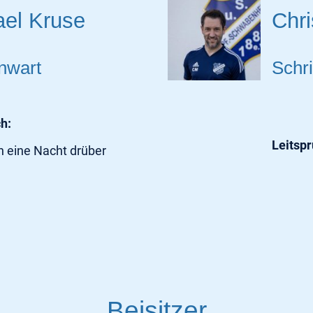
ael Kruse
Chr
nwart
Schri
ch:
Leitsp
h eine Nacht drüber
Beisitzer