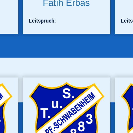
Fatih Erbas
Leitspruch:
Leit