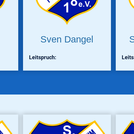
Sven Dangel
S
Leitspruch:
Leit