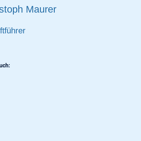
istoph Maurer
ftführer
ruch: