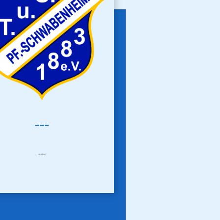
---
---