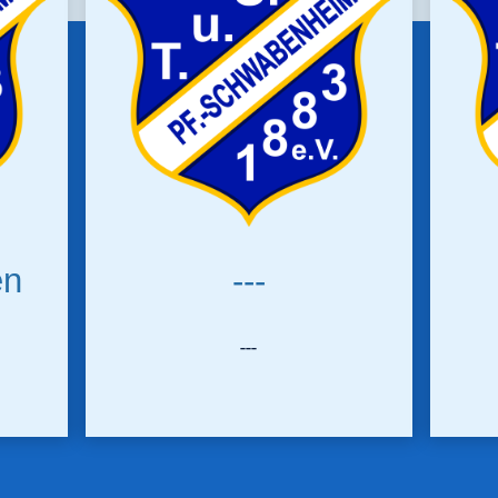
en
---
---