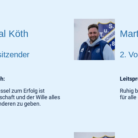
al Köth
Mar
sitzender
2. Vo
ch:
Leitsp
ssel zum Erfolg ist
Ruhig b
haft und der Wille alles
für alle
anderen zu geben.